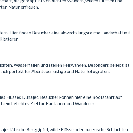
chaft, die geprägt ist von dichten Wäldern, wilden Flüssen und
rten Natur erfreuen.
tern. Hier finden Besucher eine abwechslungsreiche Landschaft mit
Kletterer.
chten, Wasserfällen und steilen Felswänden. Besonders beliebt ist
 sich perfekt für Abenteuerlustige und Naturfotografen.
 des Flusses Dunajec. Besucher können hier eine Bootsfahrt auf
h ein beliebtes Ziel für Radfahrer und Wanderer.
majestätische Berggipfel, wilde Flüsse oder malerische Schluchten -