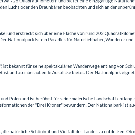
 etwa 728 Quadratkilometern und bietet eine einzigartige Naturlands
e den Luchs oder den Braunbären beobachten und sich an der unberüh
kei und erstreckt sich über eine Fläche von rund 203 Quadratkilome
 Der Nationalpark ist ein Paradies für Naturliebhaber, Wanderer und 
, ist bekannt für seine spektakulären Wanderwege entlang von Schlu
et ist und atemberaubende Ausblicke bietet. Der Nationalpark eignet
 und Polen und ist berühmt für seine malerische Landschaft entlang
sformationen der "Drei Kronen" bewundern. Der Nationalpark ist auc
, die natürliche Schönheit und Vielfalt des Landes zu entdecken. Ob 